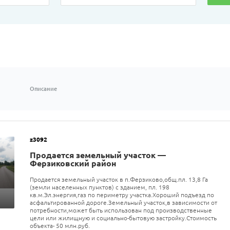
Описание
z3092
Продается земельный участок —
Ферзиковский район
Продается земельный участок в п.Ферзиково,общ.пл. 13,8 Га
(земли населенных пунктов) с зданием, пл. 198
кв.м.Эл.энергия,газ по периметру участка.Хороший подъезд по
асфальтированной дороге.Земельный участок,в зависимости от
потребности,может быть использован под производственные
цели или жилищную и социально-бытовую застройку.Стоимость
объекта- 50 млн.руб.