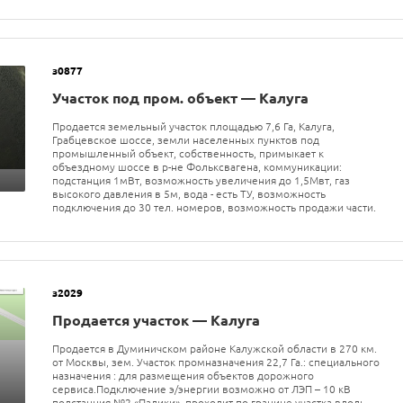
з0877
Участок под пром. объект — Калуга
Продается земельный участок площадью 7,6 Га, Калуга,
Грабцевское шоссе, земли населенных пунктов под
промышленный объект, собственность, примыкает к
объездному шоссе в р-не Фольксвагена, коммуникации:
подстанция 1мВт, возможность увеличения до 1,5Мвт, газ
высокого давления в 5м, вода - есть ТУ, возможность
подключения до 30 тел. номеров, возможность продажи части.
з2029
Продается участок — Калуга
Продается в Думиничском районе Калужской области в 270 км.
от Москвы, зем. Участок промназначения 22,7 Га.: специального
назначения : для размещения объектов дорожного
сервиса.Подключение э/энергии возможно от ЛЭП – 10 кВ
подстанция №2 «Палики», проходит по границе участка вдоль