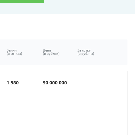
Земля
Цена
За сотку
(в сотках)
(в рублях)
(в рублях)
1 380
50 000 000