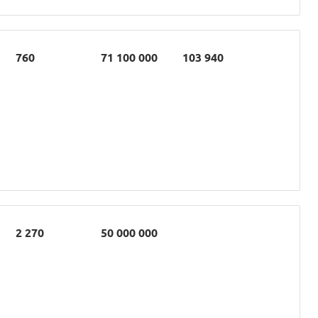
760
71 100 000
103 940
2 270
50 000 000