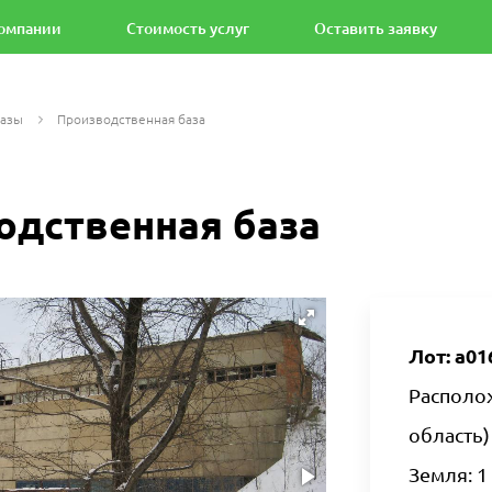
омпании
Стоимость услуг
Оставить заявку
базы
Производственная база
одственная база
Лот: а01
Располо
область)
Земля: 1