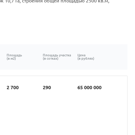
 10,7 Га, строения общей площадью 2500 кв.м,
Площадь
Площадь участка
Цена
(в м2)
(в сотках)
(в рублях)
2 700
290
65 000 000