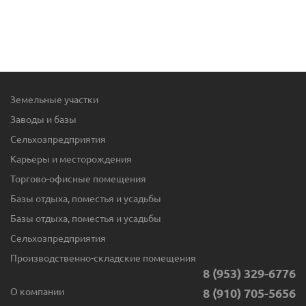
Земельные участки
Заводы и базы
Сельхозпредприятия
Карьеры и месторождения
Торгово-офисные помещения
Базы отдыха, поместья и усадьбы
Базы отдыха, поместья и усадьбы
Сельхозпредприятия
Производственно-складские помещения
8 (953) 329-6776
О компании
8 (910) 705-5656