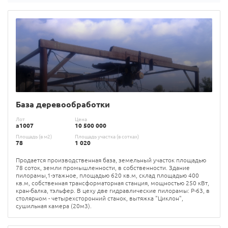
База деревообработки
Лот
Цена
а1007
10 500 000
Площадь (в м2)
Площадь участка (в сотках)
78
1 020
Продается производственная база, земельный участок площадью
78 соток, земли промышленности, в собственности. Здание
пилорамы,1-этажное, площадью 620 кв.м, склад площадью 400
кв.м, собственная трансформаторная станция, мощностью 250 кВт,
кран-балка, тэльфер. В цеху две гидравлические пилорамы: Р-63, в
столярном - четырехсторонний станок, вытяжка "Циклон",
сушильная камера (20м3).