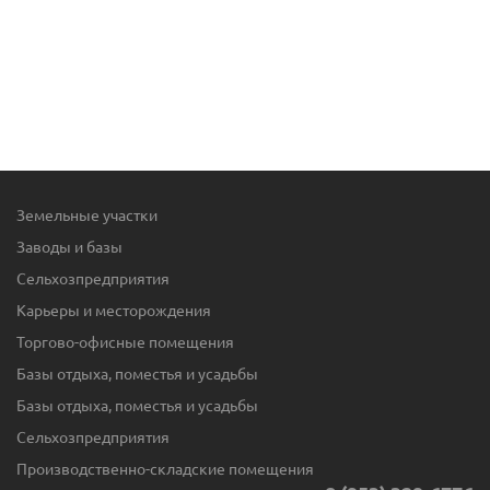
Земельные участки
Заводы и базы
Сельхозпредприятия
Карьеры и месторождения
Торгово-офисные помещения
Базы отдыха, поместья и усадьбы
Базы отдыха, поместья и усадьбы
Сельхозпредприятия
Производственно-складские помещения