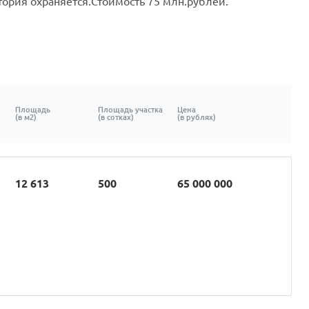
тория охраняется.Стоимость 75 млн.рублей.
Площадь
Площадь участка
Цена
(в м2)
(в сотках)
(в рублях)
12 613
500
65 000 000