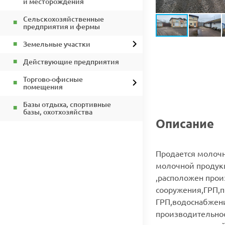
и месторождения
Сельскохозяйственные
предприятия и фермы
Земельные участки
Действующие предприятия
Торгово-офисные
помещения
Базы отдыха, спортивные
базы, охотхозяйства
Описание
Продается молочн
молочной продукц
,расположен прои
сооружения,ГРП,п
ГРП,водоснабжени
производительнос