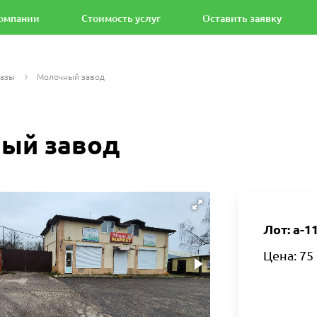
омпании
Стоимость услуг
Оставить заявку
базы
Молочный завод
ый завод
Лот: а-1
Цена: 75 