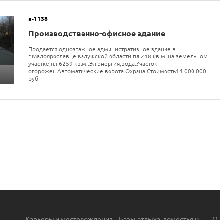
a-1138
Производственно-офисное здание
Продается одноэтажное административное здание в
г.Малоярославце Калужской области,пл.248 кв.м. на земельном
участке,пл.6259 кв.м..Эл.энергия,вода.Участок
огорожен.Автоматические ворота.Охрана.Стоимость14 000 000
руб
Карьеры и месторождения
Базы отдыха, поместья и
О 