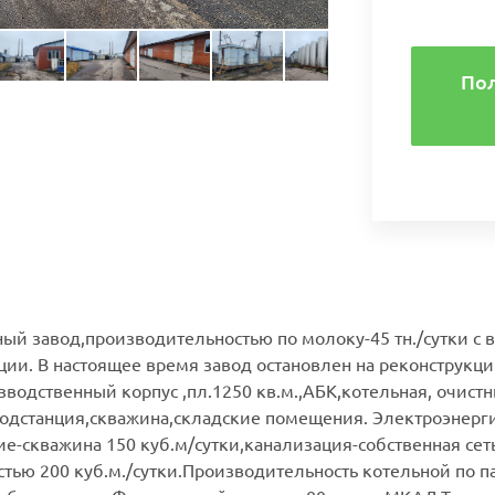
По
ый завод,производительностью по молоку-45 тн./сутки с 
ии. В настоящее время завод остановлен на реконструкци
зводственный корпус ,пл.1250 кв.м.,АБК,котельная, очист
одстанция,скважина,складские помещения. Электроэнергия-
е-скважина 150 куб.м/сутки,канализация-собственная се
тью 200 куб.м./сутки.Производительность котельной по па