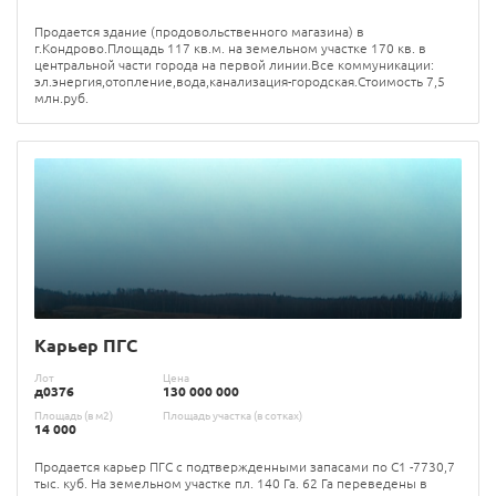
Продается здание (продовольственного магазина) в
г.Кондрово.Площадь 117 кв.м. на земельном участке 170 кв. в
центральной части города на первой линии.Все коммуникации:
эл.энергия,отопление,вода,канализация-городская.Стоимость 7,5
млн.руб.
Карьер ПГС
Лот
Цена
д0376
130 000 000
Площадь (в м2)
Площадь участка (в сотках)
14 000
Продается карьер ПГС с подтвержденными запасами по С1 -7730,7
тыс. куб. На земельном участке пл. 140 Га. 62 Га переведены в