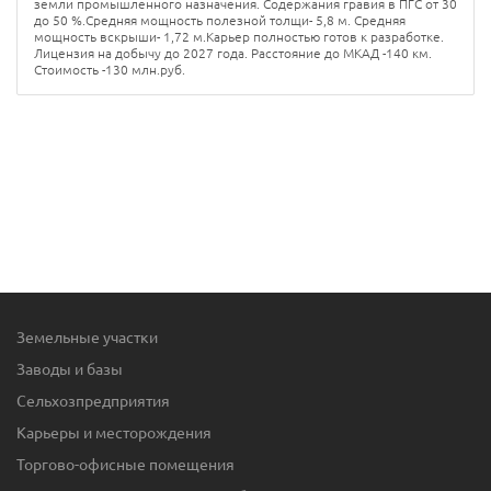
земли промышленного назначения. Содержания гравия в ПГС от 30
до 50 %.Средняя мощность полезной толщи- 5,8 м. Средняя
мощность вскрыши- 1,72 м.Карьер полностью готов к разработке.
Лицензия на добычу до 2027 года. Расстояние до МКАД -140 км.
Стоимость -130 млн.руб.
Земельные участки
Заводы и базы
Сельхозпредприятия
Карьеры и месторождения
Торгово-офисные помещения