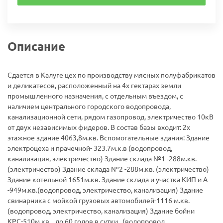
Описание
Сдается в Калуге цех по производству мясных полуфабрикатов
и деликатесов, расположенный на 4х гектарах земли
промышленного назначения, с отдельным въездом, с
наличием центрального городского водопровода,
канализационной сети, рядом газопровод, электричество 10кВ
от двух независимых фидеров. В состав базы входит: 2х
этажное здание 4063,8м.кв. Вспомогательные здания: Здание
электроцеха и прачечной- 323.7м.к.в (водопровод,
канализация, электричество) Здание склада №1 -288м.кв.
(электричество) Здание склада №2 -288м.кв. (электричество)
Здание котельной 1651м.кв. Здание склада и участка КИП и А
-949м.кв.(водопровод, электричество, канализация) Здание
свинарника с мойкой грузовых автомобилей-1116 м.кв.
(водопровод, электричество, канализация) Здание бойни
КРС-510м.кв. , до 60 голов в сутки. .(водопровод,