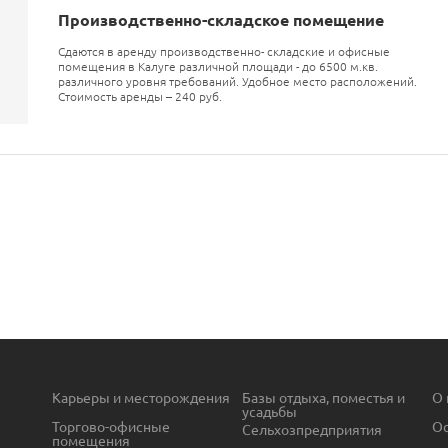
Производственно-складское помещение
Сдаются в аренду производственно- складские и офисные
помещения в Калуге различной площади - до 6500 м.кв.
различного уровня требований. Удобное место расположений.
Стоимость аренды – 240 руб.
Карьеры и месторождения
Базы отдыха, поместья и
О 
усадьбы
Торгово-офисные
Ос
Сельхозпредприятия
помещения