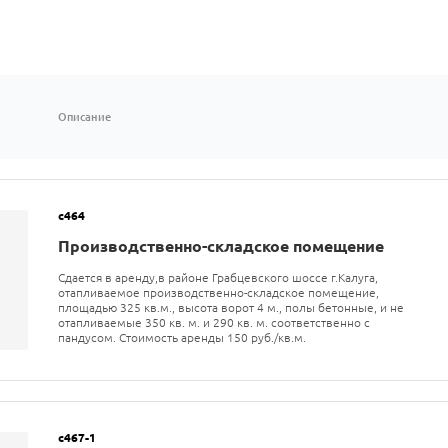
Описание
с464
Производственно-складское помещение
Сдается в аренду,в районе Грабцевского шоссе г.Калуга,
отапливаемое производственно-складское помещение,
площадью 325 кв.м., высота ворот 4 м., полы бетонные, и не
отапливаемые 350 кв. м. и 290 кв. м. соответственно с
пандусом. Стоимость аренды 150 руб./кв.м.
с467-1