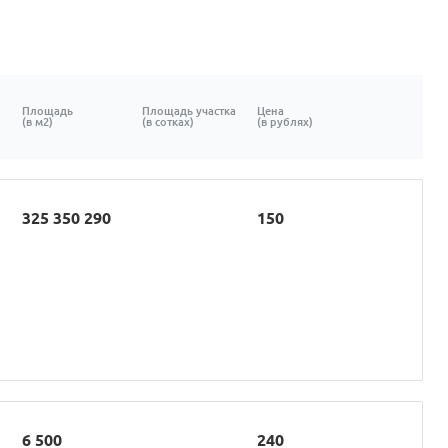
Площадь
Площадь участка
Цена
(в м2)
(в сотках)
(в рублях)
325 350 290
150
6 500
240