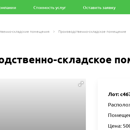
омпании
Стоимость услуг
Оставить заявку
твенно-складские помещения
Производственно-складское помещение
одственно-складское п
Лот: с46
Располож
Помещени
Цена: 500