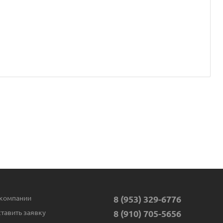
компании
8 (953) 329-6776
тавить заявку
8 (910) 705-5656