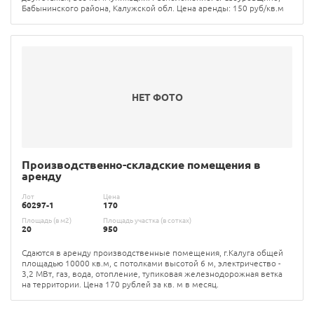
Бабынинского района, Калужской обл. Цена аренды: 150 руб/кв.м
НЕТ ФОТО
Производственно-складские помещения в
аренду
Лот
Цена
б0297-1
170
Площадь (в м2)
Площадь участка (в сотках)
20
950
Сдаются в аренду производственные помещения, г.Калуга общей
площадью 10000 кв.м, с потолками высотой 6 м, электричество -
3,2 МВт, газ, вода, отопление, тупиковая железнодорожная ветка
на территории. Цена 170 рублей за кв. м в месяц.