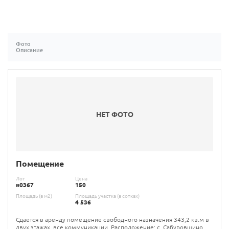
Фото
Описание
НЕТ ФОТО
Помещение
Лот
Цена
в0367
150
Площадь (в м2)
Площадь участка (в сотках)
4 536
Сдается в аренду помещение свободного назначения 343,2 кв.м в
двух этажах, все коммуникации. Расположение: с. Сабуровщино,