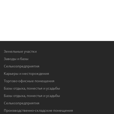
Земельные участки
Заводы и базы
Сельхозпредприятия
Карьеры и месторождения
Торгово-офисные помещения
Базы отдыха, поместья и усадьбы
Базы отдыха, поместья и усадьбы
Сельхозпредприятия
Производственно-складские помещения