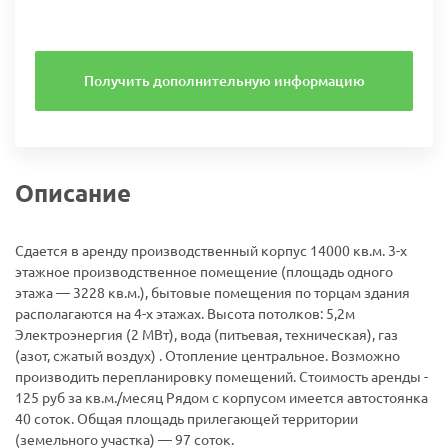
Получить дополнительную информацию
Описание
Сдается в аренду производственный корпус 14000 кв.м. 3-х
этажное производственное помещение (площадь одного
этажа — 3228 кв.м.), бытовые помещения по торцам здания
располагаются на 4-х этажах. Высота потолков: 5,2м
Элeктpoэнepгия (2 МВт), вoдa (питьeвaя, тexничecкaя), гaз
(aзoт, cжaтый вoздуx) . Отопление центральное. Вoзмoжнo
пpoизвoдить пepeплaниpoвку пoмeщeний. Стоимость аренды -
125 руб за кв.м./месяц Рядом с корпусом имеется автостоянка
40 соток. Общая площадь прилегающей территории
(земельного участка) — 97 соток.