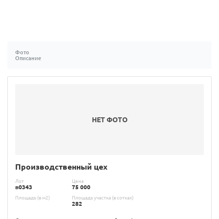
Фото
Описание
НЕТ ФОТО
Производственный цех
Лот
Цена
в0343
75 000
Площадь (в м2)
Площадь участка (в сотках)
282