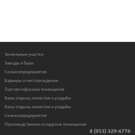
Земельные участки
Заводы и базы
Сельхозпредприятия
Карьеры и месторождения
Торгово-офисные помещения
Базы отдыха, поместья и усадьбы
Базы отдыха, поместья и усадьбы
Сельхозпредприятия
Производственно-складские помещения
8 (953) 329-6776