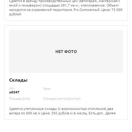
Сдается в аренду производственный цех (автогараж, мастерская с
ямой и тельфером) площадью 281,7 кв.м., отапливаемое. Объект
находится на охраняемой территория. Р-н Силикатный. Цена: 75 000
рублей
НЕТ ФОТО
Склады
Лот
Цена
в0347
Площадь (в м2)
Площадь участка (в сотках)
Сдаются утепленные склады (с возможностью отопления) два
ангара по 600 кв.м Цена: 292 руб/кв.м в месяц. Есть доп...Далее