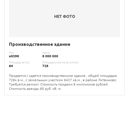
НЕТ ФОТО
Производственное здание
Лот
Цена
в0398
8 000 000
Площадь (в м2)
Площадь участка (в сотках)
64
728
Продается / сдается производственное здание , общей площадью
728к в.м., с земельным участком 6427 кв.м., в районе Литвиново.
Требуется ремонт. Стоимость продажи 8 миллионов рублей.
Стоимость аренды 80 руб. кВ. м.