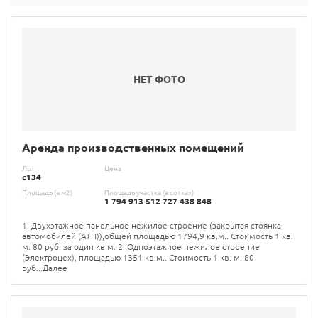
НЕТ ФОТО
Аренда производственных помещений
Лот
Цена
с134
Площадь (в м2)
Площадь участка (в сотках)
1 794 913 512 727 438 848
1. Двухэтажное панельное нежилое строение (закрытая стоянка
автомобилей (АТП)),общей площадью 1794,9 кв.м.. Стоимость 1 кв.
м. 80 руб. за один кв.м. 2. Одноэтажное нежилое строение
(Электроцех), площадью 1351 кв.м.. Стоимость 1 кв. м. 80
руб...Далее