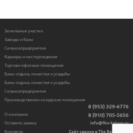
Земельные участки
Заводы и базы
Сельхозпредприятия
Карьеры и месторождения
Торгово-офисные помещения
Базы отдыха, поместья и усадьбы
Базы отдыха, поместья и усадьбы
Сельхозпредприятия
Производственно-складские помещения
8 (953) 329-6776
О компании
8 (910) 705-5656
Оставить заявку
info@fkn-kaluga.ru
Контакты
Сайт сделан в The Red Button