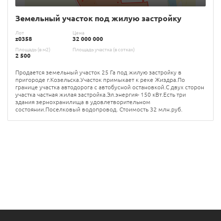
Земельный участок под жилую застройку
Лот
Цена
z0358
32 000 000
Площадь (в м2)
Площадь участка (в сотках)
2 500
Продается земельный участок 25 Га под жилую застройку в
пригороде г.Козельска.Участок примыкает к реке Жиздра.По
границе участка автодорога с автобусной остановкой.С двух сторон
участка частная жилая застройка.Эл.энергия- 150 кВт.Есть три
здания зернохранилища в удовлетворительном
состоянии.Поселковый водопровод. Стоимость 32 млн.руб.