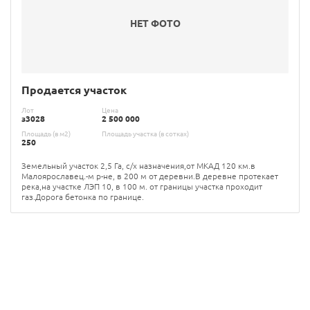
НЕТ ФОТО
Продается участок
Лот
Цена
з3028
2 500 000
Площадь (в м2)
Площадь участка (в сотках)
250
Земельный участок 2,5 Га, с/х назначения,от МКАД 120 км.в
Малоярославец.-м р-не, в 200 м от деревни.В деревне протекает
река,на участке ЛЭП 10, в 100 м. от границы участка проходит
газ.Дорога бетонка по границе.