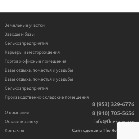
Земельные участки
Заводы и базы
Сельхозпредприятия
Карьеры и месторождения
Торгово-офисные помещения
Базы отдыха, поместья и усадьбы
Базы отдыха, поместья и усадьбы
Сельхозпредприятия
Производственно-складские помещения
8 (953) 329-6776
О компании
8 (910) 705-5656
Оставить заявку
info@fkn-kaluga.ru
Контакты
Сайт сделан в The Red Button