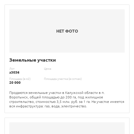
НЕТ ФОТО
Земельные участки
Лот
Цена
з3036
Площадь (в м2)
Площадь участка (в сотках)
20 000
Продаются земельные участки в Калужской области в п.
Воротынск, общей площадью до 200 га, под жилищное
строительство, стоимостью 3,5 млн. руб. за 1 га. На участке имеется
вся инфраструктура: газ, вода, электричество.