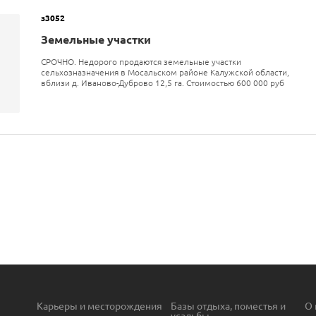
з3052
Земельные участки
СРОЧНО. Недорого продаются земельные участки
сельхозназначения в Мосальском районе Калужской области,
вблизи д. Иваново-Дуброво 12,5 га. Стоимостью 600 000 руб
Карьеры и месторождения
Базы отдыха, поместья и
О 