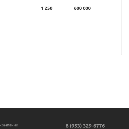
1 250
600 000
компании
8 (953) 329-6776