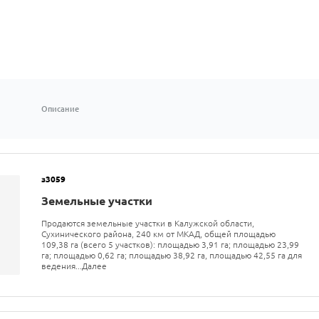
Описание
з3059
Земельные участки
Продаются земельные участки в Калужской области,
Сухинического района, 240 км от МКАД, общей площадью
109,38 га (всего 5 участков): площадью 3,91 га; площадью 23,99
га; площадью 0,62 га; площадью 38,92 га, площадью 42,55 га для
ведения...Далее