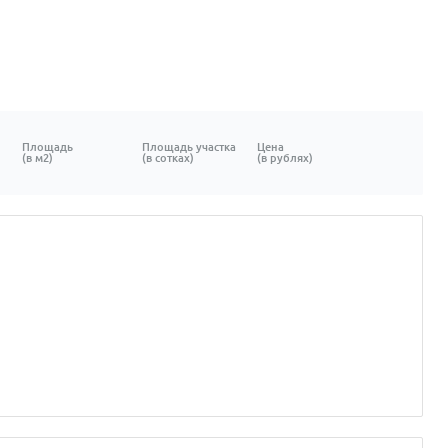
Площадь
Площадь участка
Цена
(в м2)
(в сотках)
(в рублях)