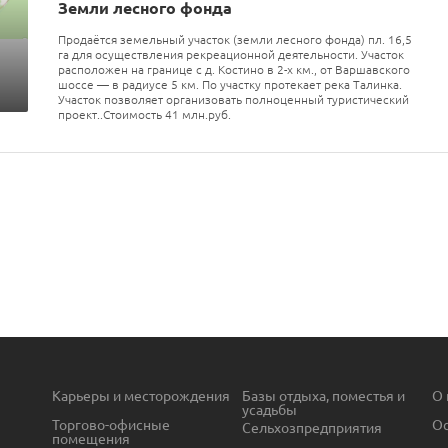
Земли лесного фонда
Продаётся земельный участок (земли лесного фонда) пл. 16,5
га для осуществления рекреационной деятельности. Участок
расположен на границе с д. Костино в 2-х км., от Варшавского
шоссе — в радиусе 5 км. По участку протекает река Талинка.
Участок позволяет организовать полноценный туристический
проект..Стоимость 41 млн.руб.
Карьеры и месторождения
Базы отдыха, поместья и
О 
усадьбы
Торгово-офисные
Ос
Сельхозпредприятия
помещения