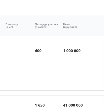
Площадь
Площадь участка
Цена
(в м2)
(в сотках)
(в рублях)
400
1 000 000
1 650
41 000 000