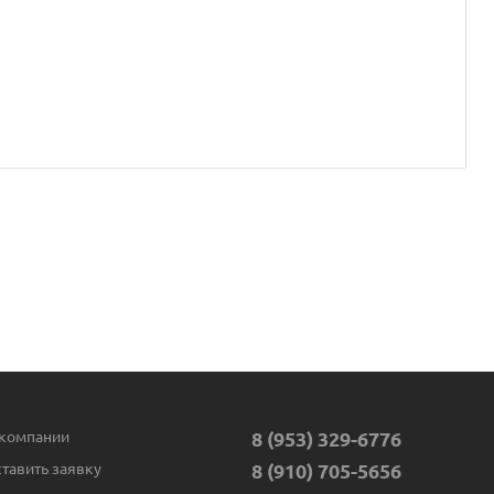
компании
8 (953) 329-6776
тавить заявку
8 (910) 705-5656